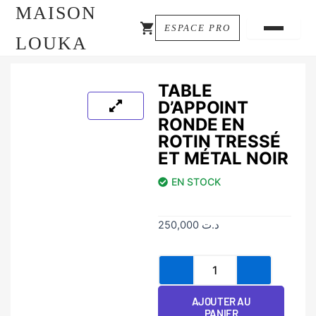
MAISON
ESPACE PRO
LOUKA
TABLE
D’APPOINT
RONDE EN
ROTIN TRESSÉ
ET MÉTAL NOIR
EN STOCK
250,000
د.ت
quantité
de
Table
AJOUTER AU
d'Appoint
PANIER