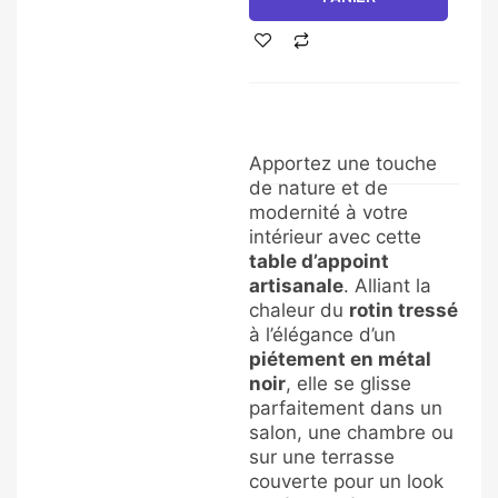
Ronde
en
Rotin
Tressé
et
Métal
Noir
Apportez une touche
de nature et de
modernité à votre
intérieur avec cette
table d’appoint
artisanale
. Alliant la
chaleur du
rotin tressé
à l’élégance d’un
piétement en métal
noir
, elle se glisse
parfaitement dans un
salon, une chambre ou
sur une terrasse
couverte pour un look