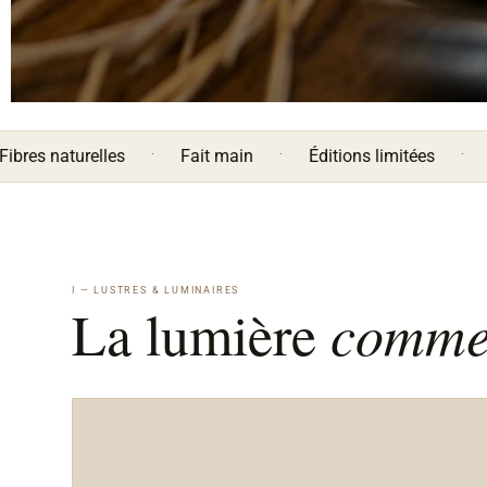
·
·
·
turelles
Fait main
Éditions limitées
Livraiso
I — LUSTRES & LUMINAIRES
comme 
La lumière