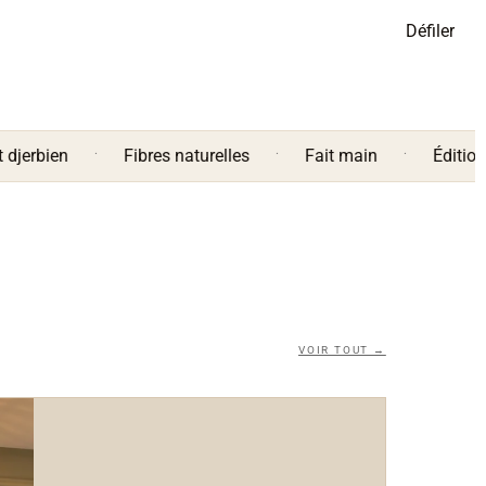
Défiler
·
·
·
n
Fibres naturelles
Fait main
Éditions limitée
VOIR TOUT →