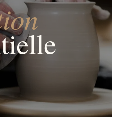
tion
tielle