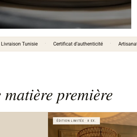
·
·
n Tunisie
Certificat d’authenticité
Artisanat djerbie
matière première
ÉDITION LIMITÉE · 8 EX.