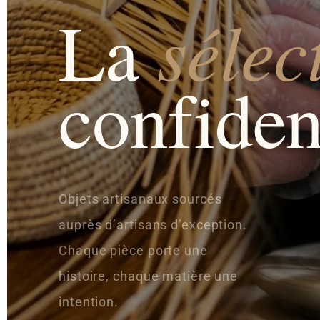
sélec
La
confiden
Objets artisanaux sourcés
auprès d’artisans d’exception.
Chaque pièce porte une
histoire, chaque matière une
intention.