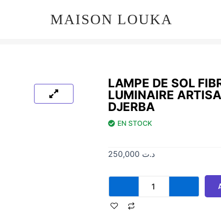
MAISON LOUKA
LAMPE DE SOL FIB
LUMINAIRE ARTISA
DJERBA
EN STOCK
250,000
د.ت
quantité
de
Lampe
de
Sol