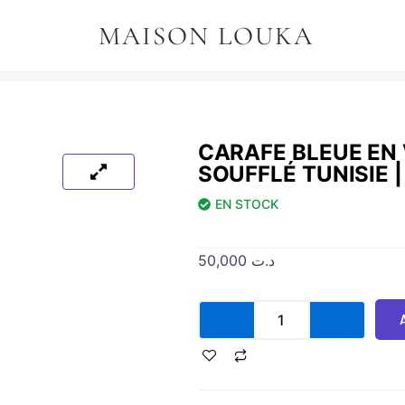
MAISON LOUKA
CARAFE BLEUE EN
SOUFFLÉ TUNISIE |
EN STOCK
50,000
د.ت
quantité
de
Carafe
bleue
en
verre