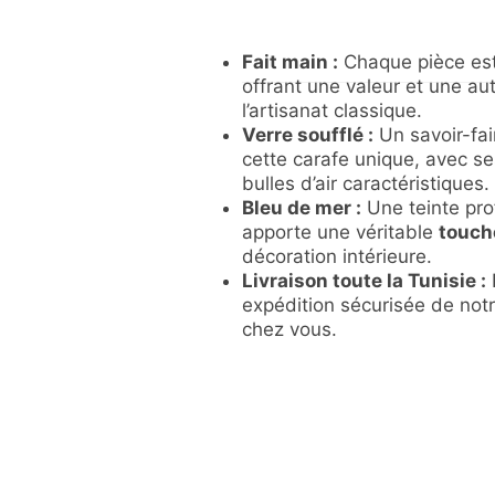
soufflé
Tunisie
|
Fait main :
Chaque pièce es
Fait
offrant une valeur et une au
main
l’artisanat classique.
Verre soufflé :
Un savoir-fai
cette carafe unique, avec s
bulles d’air caractéristiques.
Bleu de mer :
Une teinte pro
apporte une véritable
touch
décoration intérieure.
Livraison toute la Tunisie :
P
expédition sécurisée de notr
chez vous.