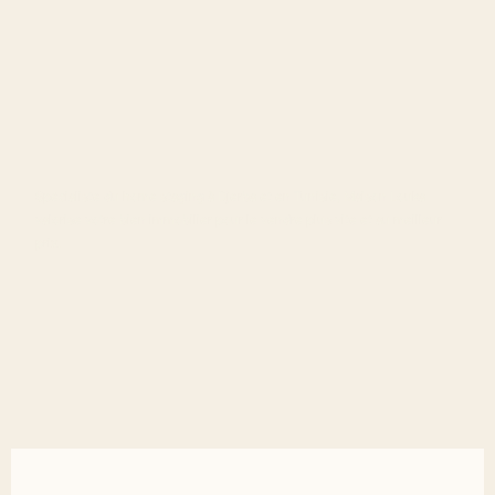
Spécialiste du home staging à Djerba et en Tunisie, Maison Louka
valorise votre bien immobilier pour le vendre plus vite et au meilleur
prix.