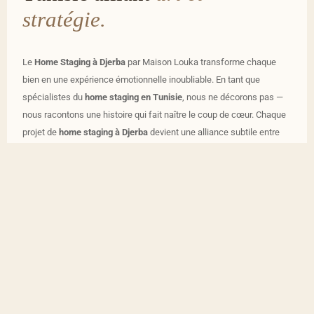
stratégie.
Le
Home Staging à Djerba
par Maison Louka transforme chaque
bien en une expérience émotionnelle inoubliable. En tant que
spécialistes du
home staging en Tunisie
, nous ne décorons pas —
nous racontons une histoire qui fait naître le coup de cœur. Chaque
projet de
home staging à Djerba
devient une alliance subtile entre
design raffiné et stratégie immobilière, créant des espaces qui
parlent aux acheteurs, accélèrent la décision et valorisent votre bien
à sa juste mesure.
DESIGN RAFFINÉ
STRATÉGIE RÉSULTATS
VALORISATION PREMIUM
CRÉATION D’ÉMOTION
HARMONIE VISUELLE
VENTE RAPIDE