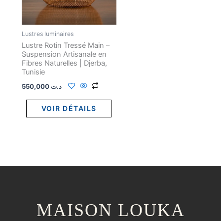
Lustres luminaires
Lustre Rotin Tressé Main –
Suspension Artisanale en
Fibres Naturelles | Djerba,
Tunisie
550,000
د.ت
VOIR DÉTAILS
MAISON LOUKA