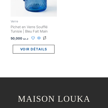
Verre
Pichet en Verre Soufflé
Tunisie | Bleu Fait Main
50,000
د.ت
VOIR DÉTAILS
MAISON LOUKA