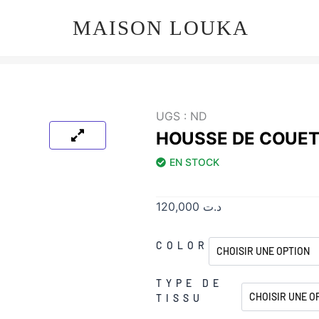
MAISON LOUKA
UGS :
ND
HOUSSE DE COUET
EN STOCK
120,000
د.ت
quantité
COLOR
de
Housse
TYPE DE
De
TISSU
Couette
Gris